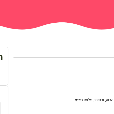
ת
וט, ובחירת פלואו ראשי