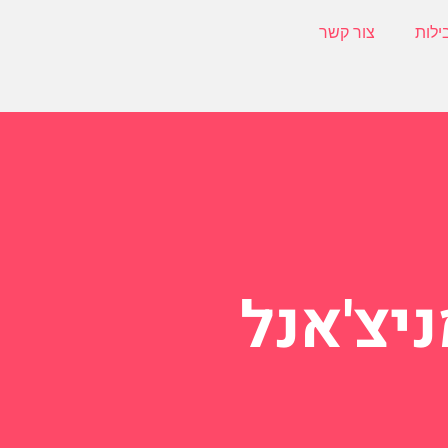
ילות
צור קשר
יצ'אנל